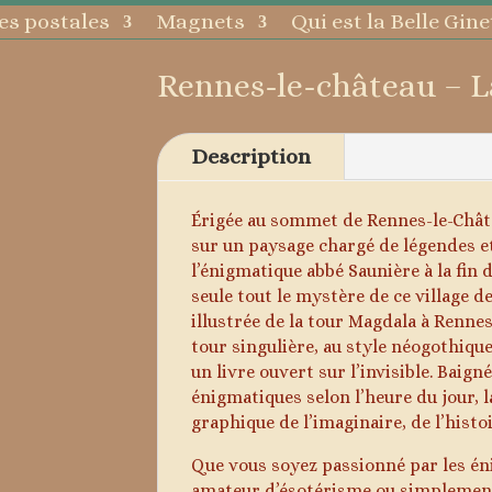
es postales
Magnets
Qui est la Belle Gine
Rennes-le-château – L
Description
Érigée au sommet de Rennes-le-Châte
sur un paysage chargé de légendes et
l’énigmatique abbé Saunière à la fin du
seule tout le mystère de ce village 
illustrée de la tour Magdala à Renn
tour singulière, au style néogothiqu
un livre ouvert sur l’invisible. Baig
énigmatiques selon l’heure du jour, l
graphique de l’imaginaire, de l’histoi
Que vous soyez passionné par les én
amateur d’ésotérisme ou simplement