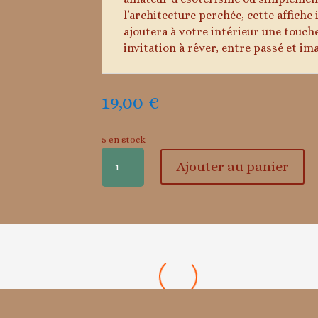
l’architecture perchée, cette affiche 
ajoutera à votre intérieur une touch
invitation à rêver, entre passé et im
19,00
€
5 en stock
quantité
Ajouter au panier
de
Rennes-
le-
château
-
La
Rennes-le-château – La tour Magdala
tour
6,00
€
Magdala