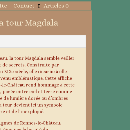
tte
Contact
Articles 0
a tour Magdala
au, la tour Magdala semble veiller
 de secrets. Construite par
 XIXe siècle, elle incarne à elle
devenu emblématique. Cette affiche
es-le-Château rend hommage à cette
e, posée entre ciel et terre comme
née de lumière dorée ou d’ombres
a tour devient ici un symbole
re et de l’inexpliqué.
igmes de Rennes-le-Château,
 ému par la beauté de