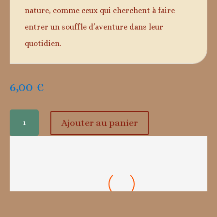
nature, comme ceux qui cherchent à faire
entrer un souffle d’aventure dans leur
quotidien.
6,00
€
quantité
Ajouter au panier
de
Le
château
Rennes-le-château – La tour Magdala
de
6,00
€
Quéribus
-