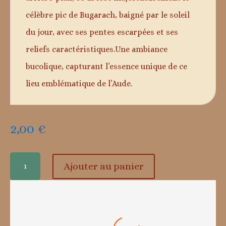
célèbre pic de Bugarach, baigné par le soleil
du jour, avec ses pentes escarpées et ses
reliefs caractéristiques.Une ambiance
bucolique, capturant l’essence unique de ce
lieu emblématique de l’Aude.
2,00
€
quantité
Ajouter au panier
de
Bugarach
"le
Rennes-le-château – La tour Magdala