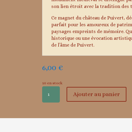
son lien étroit avec la tradition des
Ce magnet du château de Puivert, déc
parfait pour les amoureux de patrimo
paysages empreints de mémoire. Que
historique ou une évocation artistiqu
de l’âme de Puivert.
6,00
€
10 en stock
quantité
Ajouter au panier
de
Le
château
de
Puivert