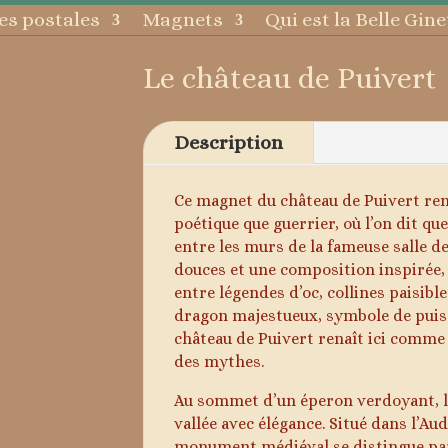
es postales
Magnets
Qui est la Belle Gine
Le château de Puivert
Description
Ce magnet du château de Puivert ren
poétique que guerrier, où l’on dit q
entre les murs de la fameuse salle d
douces et une composition inspirée, l’
entre légendes d’oc, collines paisibl
dragon majestueux, symbole de puiss
château de Puivert renaît ici comme
des mythes.
Au sommet d’un éperon verdoyant, le 
vallée avec élégance. Situé dans l’Au
monument médiéval se distingue par