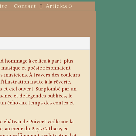
tte
Contact
Articles 0
d hommage à ce lieu à part, plus
ue musique et poésie résonnaient
es musiciens. À travers des couleurs
illustration invite à la rêverie,
es et ciel ouvert. Surplombé par un
ance et de légendes oubliées, le
 un écho aux temps des contes et
château de Puivert veille sur la
de, au cœur du Pays Cathare, ce
 son raffinement architectural et